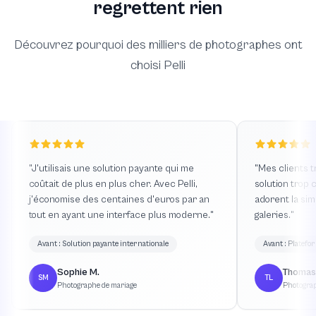
regrettent rien
Découvrez pourquoi des milliers de photographes ont
choisi Pelli
"
J'utilisais une solution payante qui me
"
Mes clients 
coûtait de plus en plus cher. Avec Pelli,
solution trop c
j'économise des centaines d'euros par an
adorent la sim
tout en ayant une interface plus moderne.
"
galeries.
"
Avant
:
Solution payante internationale
Avant
:
Platefo
Sophie M.
Thomas
SM
TL
Photographe de mariage
Photograp