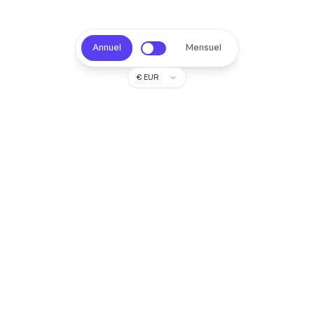
Annuel
Mensuel
LITE
5 €
/mois
Sans frais cachés