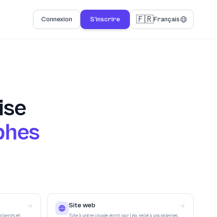
🇫🇷
Connexion
S'inscrire
Français
ise
phes
Site web
clients et
Site à votre image, écrit par Léa, relié à vos galeries