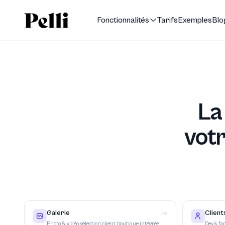
Aller au contenu principal
Fonctionnalités
Tarifs
Exemples
Blo
La
votr
Galerie
Client
Photo & vidéo, sélection client, boutique intégrée
Devis, fa