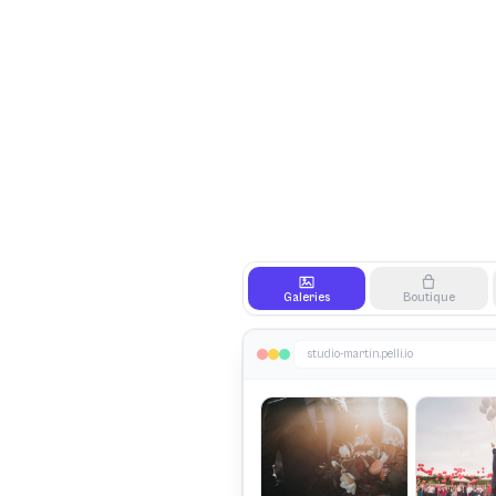
Galeries
Boutique
studio-martin.pelli.io