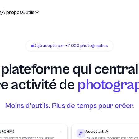
g
À propos
Outils
Déjà adopté par +7 000 photographes
 plateforme qui central
e activité de
photogra
Moins d'outils. Plus de temps pour créer.
s (CRM)
Assistant IA
ctures, contrats, réservation en ligne et
Léa vous aide à répondre, relancer vos 