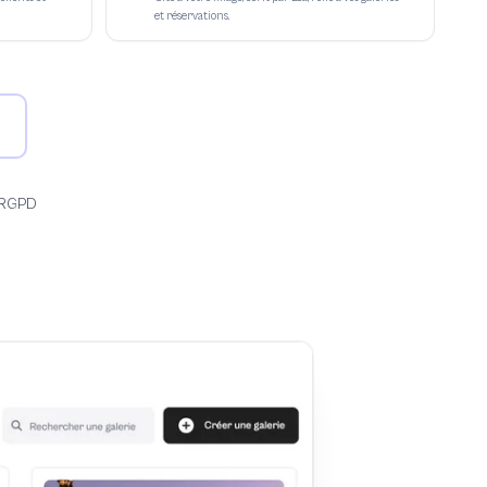
et réservations.
 RGPD