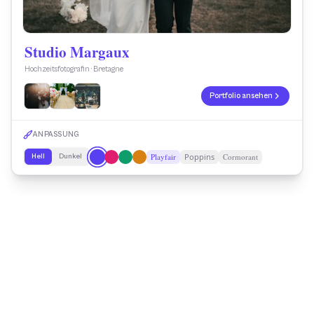
Studio Margaux
Hochzeitsfotografin · Bretagne
Portfolio ansehen
ANPASSUNG
Playfair
Poppins
Cormorant
Hell
Dunkel