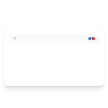
Ultraleicht, sofortiges Laden
Schnelles, sicheres Hosting in der EU
studio-margaux.fr