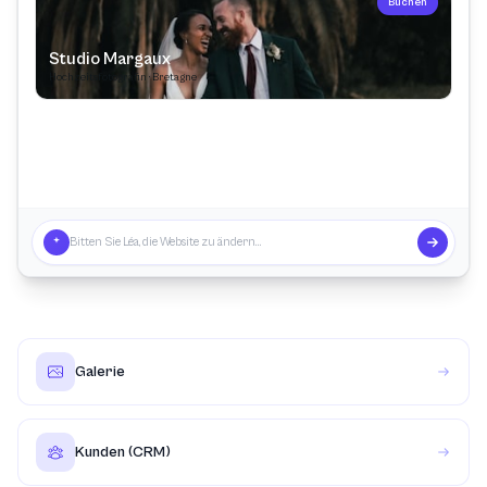
Buchen
Studio Margaux
Hochzeitsfotografin · Bretagne
Atemberaubende Fotos, absolut
Ein magischer Tag, danke ❤
Professionell und aufmerksam
empfehlenswert!
von Anfang bis Ende.
Bitten Sie Léa, die Website zu ändern…
Galerie
Kunden (CRM)